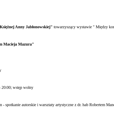
 Księżnej Anny Jabłonowskiej"
towarzyszący wystawie " Między kor
iem Macieja Mazura"
y
- 20:00; wstęp wolny
- spotkanie autorskie i warsztaty artystyczne z dr. hab Robertem M