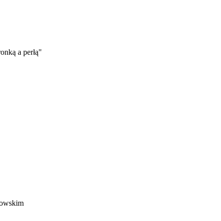
onką a perłą"
anowskim