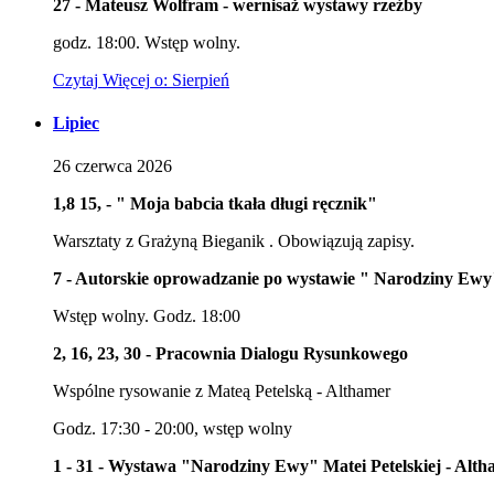
27 - Mateusz Wolfram - wernisaż wystawy rzeźby
godz. 18:00. Wstęp wolny.
Czytaj
Więcej
o: Sierpień
Lipiec
26
czerwca
2026
1,8 15, - " Moja babcia tkała długi ręcznik"
Warsztaty z Grażyną Bieganik . Obowiązują zapisy.
7 - Autorskie oprowadzanie po wystawie " Narodziny Ewy"
Wstęp wolny. Godz. 18:00
2, 16, 23, 30 - Pracownia Dialogu Rysunkowego
Wspólne rysowanie z Mateą Petelską - Althamer
Godz. 17:30 - 20:00, wstęp wolny
1 - 31 - Wystawa "Narodziny Ewy" Matei Petelskiej - Alt