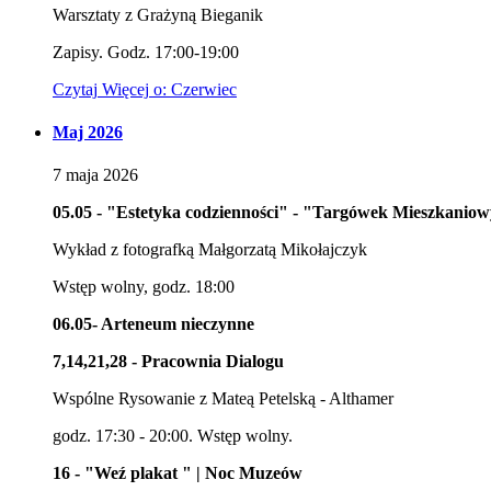
Warsztaty z Grażyną Bieganik
Zapisy. Godz. 17:00-19:00
Czytaj
Więcej
o: Czerwiec
Maj 2026
7
maja
2026
05.05 - "Estetyka codzienności" - "Targówek Mieszkanio
Wykład z fotografką Małgorzatą Mikołajczyk
Wstęp wolny, godz. 18:00
06.05- Arteneum nieczynne
7,14,21,28 - Pracownia Dialogu
Wspólne Rysowanie z Mateą Petelską - Althamer
godz. 17:30 - 20:00. Wstęp wolny.
16 - "Weź plakat " | Noc Muzeów