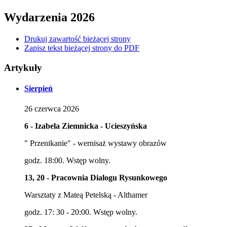
Wydarzenia 2026
Drukuj zawartość bieżącej strony
Zapisz tekst bieżącej strony do PDF
Artykuły
Sierpień
26
czerwca
2026
6 - Izabela Ziemnicka - Ucieszyńska
" Przenikanie" - wernisaż wystawy obrazów
godz. 18:00. Wstęp wolny.
13, 20 - Pracownia Dialogu Rysunkowego
Warsztaty z Mateą Petelską - Althamer
godz. 17: 30 - 20:00. Wstęp wolny.