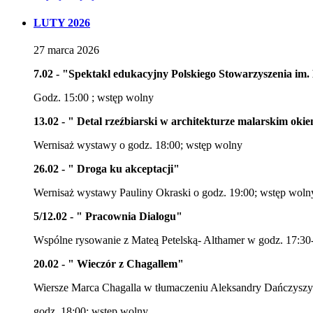
LUTY 2026
27
marca
2026
7.02 - "Spektakl edukacyjny Polskiego Stowarzyszenia im.
Godz. 15:00 ; wstęp wolny
13.02 - " Detal rzeźbiarski w architekturze malarskim ok
Wernisaż wystawy o godz. 18:00; wstęp wolny
26.02 - " Droga ku akceptacji"
Wernisaż wystawy Pauliny Okraski o godz. 19:00; wstęp woln
5/12.02 - " Pracownia Dialogu"
Wspólne rysowanie z Mateą Petelską- Althamer w godz. 17:30
20.02 - " Wieczór z Chagallem"
Wiersze Marca Chagalla w tłumaczeniu Aleksandry Dańczyszyn 
godz. 18:00; wstęp wolny