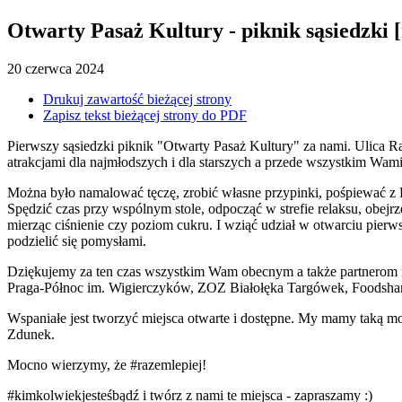
Otwarty Pasaż Kultury - piknik sąsiedzki [
20
czerwca
2024
Drukuj zawartość bieżącej strony
Zapisz tekst bieżącej strony do PDF
Pierwszy sąsiedzki piknik "Otwarty Pasaż Kultury" za nami. Ulica R
atrakcjami dla najmłodszych i dla starszych a przede wszystkim Wami,
Można było namalować tęczę, zrobić własne przypinki, pośpiewać z
Spędzić czas przy wspólnym stole, odpocząć w strefie relaksu, obej
mierząc ciśnienie czy poziom cukru. I wziąć udział w otwarciu pie
podzielić się pomysłami.
Dziękujemy za ten czas wszystkim Wam obecnym a także partnerom i
Praga-Północ im. Wigierczyków, ZOZ Białołęka Targówek, Foodsha
Wspaniałe jest tworzyć miejsca otwarte i dostępne. My mamy taką m
Zdunek.
Mocno wierzymy, że #razemlepiej!
#kimkolwiekjesteśbądź i twórz z nami te miejsca - zapraszamy :)