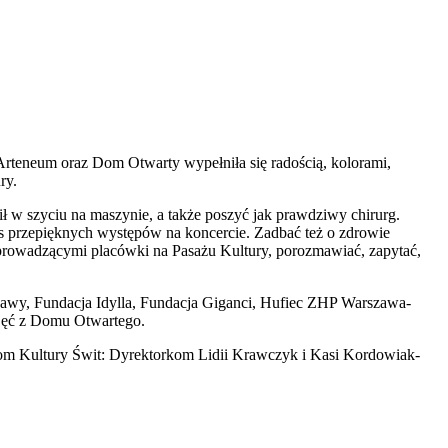
 Arteneum oraz Dom Otwarty wypełniła się radością, kolorami,
ry.
 w szyciu na maszynie, a także poszyć jak prawdziwy chirurg.
as przepięknych występów na koncercie. Zadbać też o zdrowie
i prowadzącymi placówki na Pasażu Kultury, porozmawiać, zapytać,
awy, Fundacja Idylla, Fundacja Giganci, Hufiec ZHP Warszawa-
jęć z Domu Otwartego.
 Dom Kultury Świt: Dyrektorkom Lidii Krawczyk i Kasi Kordowiak-