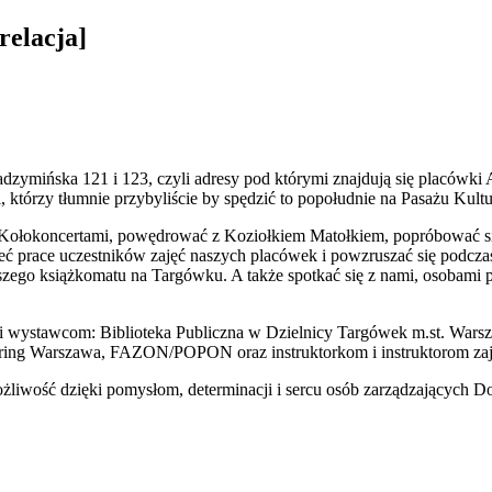
relacja]
adzymińska 121 i 123, czyli adresy pod którymi znajdują się placówki
 którzy tłumnie przybyliście by spędzić to popołudnie na Pasażu Kultu
 Kołokoncertami, powędrować z Koziołkiem Matołkiem, popróbować sił
rzeć prace uczestników zajęć naszych placówek i powzruszać się podcz
rwszego książkomatu na Targówku. A także spotkać się z nami, osobam
 wystawcom: Biblioteka Publiczna w Dzielnicy Targówek m.st. Warsz
ring Warszawa, FAZON/POPON oraz instruktorkom i instruktorom za
ożliwość dzięki pomysłom, determinacji i sercu osób zarządzających